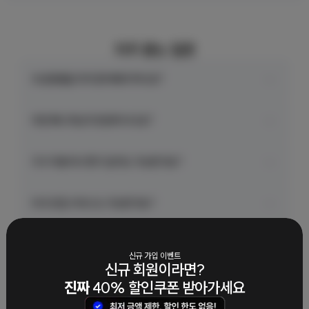
자주 묻는 질문
수납용품을 미리 준비해야 하나요?
어떤 매니저님이 방문하시나요?
가구 이동이나 행거 설치도 가능한가요?
이사 당일 서비스도 가능한가요?
서비스 시간이 연장될 수 있나요?
신규 가입 이벤트
신규 회원이라면?
진짜
40% 할인쿠폰 받아가세요
매니저님의 식사는 어떻게 해야 하나요?