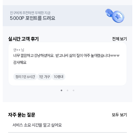
친구에게 추천하면 무제한 지급
5000P 포인트를 드려요
실시간 고객 후기
전체 보기
+
5
안** 님
김
너무 깔끔하고 상냥하셨어요.. 받고나서 삶의 질이 아주 높아졌습니다ㅠㅠㅠ
만
감사해요
요
원
1
정리 1인 6시간
1인 가구
10평대
자주 묻는 질문
모두 보기
서비스 소요 시간을 알고 싶어요